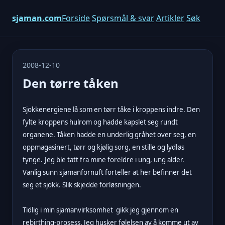
sjaman.com
Forside
Spørsmål & svar
Artikler
Søk
2008-12-10
Den tørre tåken
Sjokkenergiene lå som en tørr tåke i kroppens indre. Den
fylte kroppens hulrom og hadde kapslet seg rundt
organene. Tåken hadde en underlig gråhet over seg, en
oppmagasinert, tørr og kjølig sorg, en stille og lydløs
tynge.
Jeg ble tatt fra mine foreldre i ung, ung alder.
Vanlig sunn sjamanfornuft forteller at her befinner det
seg et sjokk. Slik skjedde forløsningen.
Tidlig i min sjamanvirksomhet gikk jeg gjennom en
rebirthing-prosess. Jeg husker følelsen av å komme ut av