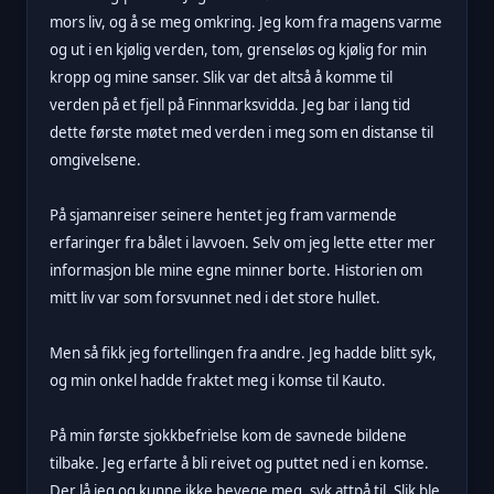
mors liv, og å se meg omkring. Jeg kom fra magens varme
og ut i en kjølig verden, tom, grenseløs og kjølig for min
kropp og mine sanser. Slik var det altså å komme til
verden på et fjell på Finnmarksvidda. Jeg bar i lang tid
dette første møtet med verden i meg som en distanse til
omgivelsene.
På sjamanreiser seinere hentet jeg fram varmende
erfaringer fra bålet i lavvoen. Selv om jeg lette etter mer
informasjon ble mine egne minner borte. Historien om
mitt liv var som forsvunnet ned i det store hullet.
Men så fikk jeg fortellingen fra andre. Jeg hadde blitt syk,
og min onkel hadde fraktet meg i komse til Kauto.
På min første sjokkbefrielse kom de savnede bildene
tilbake. Jeg erfarte å bli reivet og puttet ned i en komse.
Der lå jeg og kunne ikke bevege meg, syk attpå til. Slik ble