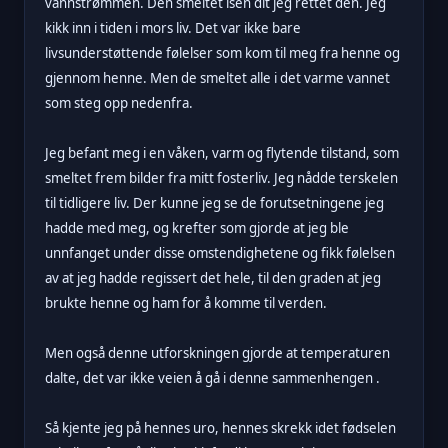
vannstrømmen. Den smeltet isen dit jeg rettet den. Jeg
kikk inn i tiden i mors liv. Det var ikke bare
livsunderstøttende følelser som kom til meg fra henne og
gjennom henne. Men de smeltet alle i det varme vannet
som steg opp nedenfra.
Jeg befant meg i en våken, varm og flytende tilstand, som
smeltet frem bilder fra mitt fosterliv. Jeg nådde terskelen
til tidligere liv. Der kunne jeg se de forutsetningene jeg
hadde med meg, og krefter som gjorde at jeg ble
unnfanget under disse omstendighetene og fikk følelsen
av at jeg hadde regissert det hele, til den graden at jeg
brukte henne og ham for å komme til verden.
Men også denne utforskningen gjorde at temperaturen
dalte, det var ikke veien å gå i denne sammenhengen .
Så kjente jeg på hennes uro, hennes skrekk idet fødselen