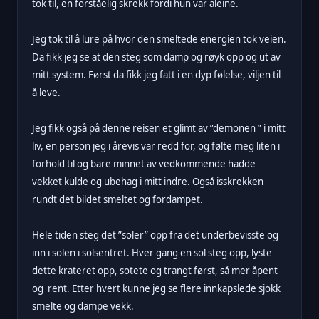
tok til, en forståelig skrekk fordi hun var aleine.
Jeg tok til å lure på hvor den smeltede energien tok veien.
Da fikk jeg se at den steg som damp og røyk opp og ut av
mitt system. Først da fikk jeg fatt i en dyp følelse, viljen til
å leve.
Jeg fikk også på denne reisen et glimt av ”demonen ” i mitt
liv, en person jeg i årevis var redd for, og følte meg liten i
forhold til og bare minnet av vedkommende hadde
vekket kulde og ubehag i mitt indre. Også isskrekken
rundt det bildet smeltet og fordampet.
Hele tiden steg det ”soler” opp fra det underbevisste og
inn i solen i solsentret. Hver gang en sol steg opp, lyste
dette krateret opp, sotete og trangt først, så mer åpent
og rent. Etter hvert kunne jeg se flere innkapslede sjokk
smelte og dampe vekk.