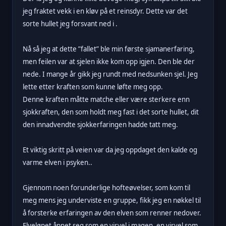
jeg fraktet vekk i en kløv på et reinsdyr. Dette var det
sorte hullet jeg forsvant ned i .
Nå så jeg at dette ”fallet” ble min første sjamanerfaring,
men feilen var at sjelen ikke kom opp igjen. Den ble der
nede. I mange år gikk jeg rundt med nedsunken sjel. Jeg
lette etter kraften som kunne løfte meg opp.
Denne kraften måtte matche eller være sterkere enn
sjokkraften, den som holdt meg fast i det sorte hullet, dit
den innadvendte sjokkerfaringen hadde tatt meg.
Et viktig skritt på veien var da jeg oppdaget den kalde og
varme elven i psyken..
Gjennom noen forunderlige hofteøvelser, som kom til
meg mens jeg underviste en gruppe, fikk jeg en nøkkel til
å forsterke erfaringen av den elven som renner nedover.
Elveløpet åpnet seg som en virvel i magen, en virvel som