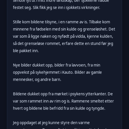
sendte lys ut i mitt indre landskap, der sjokkene hadde
festet seg. Slik fikk jeg se inn i sjokkets virkninger.
Stille kom bildene tilsyne, i en ramme av is. Tilbake kom
minnene fra fødselen med sin kulde og grenseløshet. Det
var som å ligge naken og nyfødt på vidda, kjenne kulden,
så det grenseløse rommet, erfare dette en stund før jeg
ble pakket inn.
Nye bilder dukket opp, bilder fra lavvoen, fra min
oppvekst på sykehjemmet i Kauto. Bilder av gamle
mennesker, og andre barn.
Bildene dukket opp fra mørket i psykens ytterkanter. De
var som rammet inn av rim og is. Rammene smeltet etter
hvert og bildene ble befridd fra sin kulde og tyngde.
Jeg oppdaget at jeg kunne styre den varme