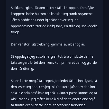
Sjokkenergiene lå som en tørr tåke i kroppen. Den fylte
kroppens indre hulrom og kapslet seg rundt organene.
Tåken hadde en underlig gråhet over seg, en
oppmagasinert, tørr og kjølig sorg, en stille og ubevegelig
tynge.
Den var stor i utstrekning, gammel av alder og år.
Så oppdaget jeg at solenergien tok til å omslutte denne
tåkesorgen, løftet den frem, komprimeret den og gjorde
den håndterlig.
Solen lærte meg å ta grepet. Jeg ledet tåken inn i lyset, så
den løste seg opp. Om jeg tok for store jafser av den inn i
sola, ble sola også kald og grå. Akkurat passe kunne jeg ta.
Akkurat nok. Jeg måtte lære å ri på de to energiene og å
ta subtile grep i dette indre forvandlingsarbeidet.