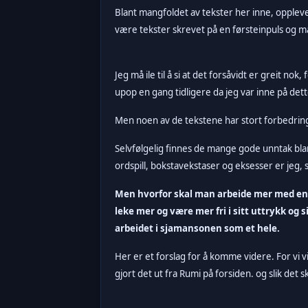
Blant mangfoldet av tekster her inne, opplever
være tekster skrevet på
en førsteinpuls og ma
Jeg må ile til å si at det forsåvidt er greit nok, 
upop en gang tidligere da jeg var inne på dett
Men noen av de tekstene har stort forbedrings
Selvfølgelig finnes de mange gode unntak blan
ordspill, bokstavekstaser og eksesser er jeg,
Men hvorfor skal man arbeide mer med en sl
leke mer og være mer fri i sitt uttrykk og s
arbeidet i sjamansonen som et hele.
Her er et forslag for å komme videre. For vi vil
gjort det ut fra Rumi på forsiden. og slik det s