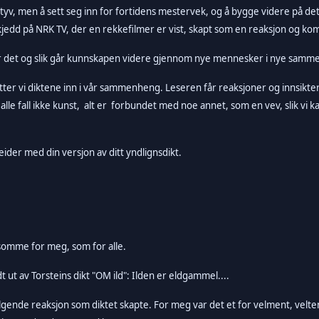
d tyv, men å sett seg inn for fortidens mestervek, og å bygge videre på det
kjedd på NRK TV, der en rekkefilmer er vist, skapt som en reaksjon og ko
k er det og slik går kunnskapen videre gjennom nye mennesker i nye sam
r vi diktene inn i vår sammenheng. Leseren får reaksjoner og innsikter, 
i alle fall ikke kunst, alt er forbundet med noe annet, som en vev, slik vi 
ider med din versjon av ditt yndlignsdikt.
mme for meg, som for alle.
 ut av Torsteins dikt "OM ild": Ilden er eldgammel....
lgende reaksjon som diktet skapte. For meg var det et for velment, velt