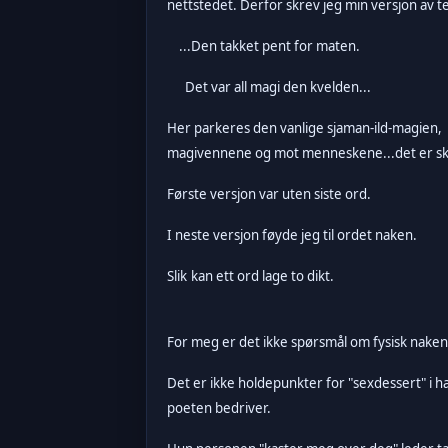
nettstedet. Derfor skrev jeg min versjon av te
...Den takket pent for maten.
Det var all magi den kvelden...
Her parkeres den vanlige sjaman-ild-magien,
magivennene og mot menneskene...det er sk
Første versjon var uten siste ord.
I neste versjon føyde jeg til ordet naken.
Slik
kan ett ord lage to dikt.
For meg er det ikke spørsmål om fysisk nakenhe
Det er ikke holdepunkter for "sexdessert" i h
poeten bedriver.