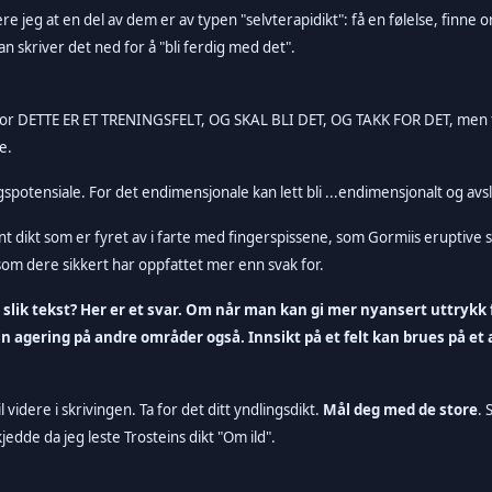
e jeg at en del av dem er av typen "selvterapidikt": få en følelse, finne o
n skriver det ned for å "bli ferdig med det".
for
DETTE ER ET TRENINGSFELT, OG SKAL BLI DET, OG TAKK FOR DET, men t
e.
potensiale. For det endimensjonale kan lett bli ...endimensjonalt og avsl
t dikt som er fyret av i farte med fingerspissene, som Gormiis eruptive 
 som dere sikkert har oppfattet mer enn svak for.
ik tekst? Her er et svar. Om når man kan gi mer nyansert uttrykk fo
in agering på andre områder også. Innsikt på et felt kan brues på et a
 videre i skrivingen. Ta for det ditt yndlingsdikt.
Mål deg med de store
. 
kjedde da jeg leste Trosteins dikt "Om ild".