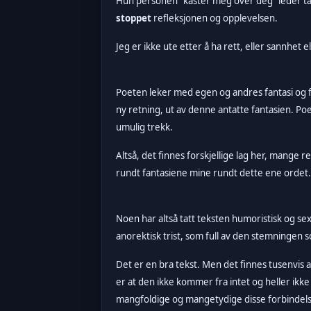
Hun personen "kaster meg over deg" leder tank
stoppet
refleksjonen og opplevelsen.
Jeg er ikke ute etter å ha rett, eller sannhet e
Poeten leker med egen og andres fantasi og fø
ny retning, ut av denne antatte fantasien. P
umulig trekk.
Altså, det finnes forskjellige lag her, mange r
rundt fantasiene mine rundt dette ene ordet..
Noen har altså tatt teksten humoristisk og se
anorektisk trist, som full av den stemningen 
Det er en bra tekst. Men det finnes tusenvis 
er at den ikke kommer fra intet og heller ikke
mangfoldige og mangetydige disse forbindel