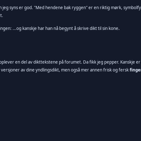
m jeg syns er god. "Med hendene bak ryggen" er en riktig mørk, symbolfylt
t.
.
ngen: ...
og kanskje har han nå begynt å skrive dikt til sin kone
plever en del av dikttekstene på forumet. Da fikk jeg pepper. Kanskje er 
versjoner av dine yndlingsdikt, men også mer annen frisk og fersk
finge