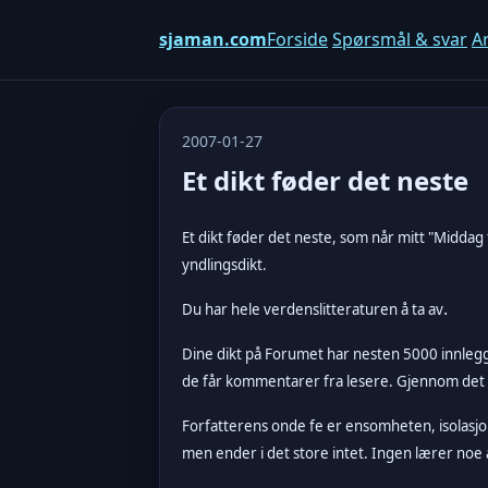
sjaman.com
Forside
Spørsmål & svar
Ar
2007-01-27
Et dikt føder det neste
Et dikt føder det neste, som når mitt "Middag f
yndlingsdikt.
.
Du har hele verdenslitteraturen å ta av
Dine dikt på Forumet har nesten 5000 innlegg.
de får kommentarer fra lesere. Gjennom det k
Forfatterens onde fe er ensomheten, isolasjo
men ender i det store intet. Ingen lærer noe 