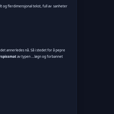
 og flerdimensjonal tekst, full av sanheter
det annerledes nå. Så i stedet for å pepre
rspissmat
av typen ...løgn og forbannet