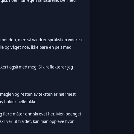
ikk noen i sin egen fantasifelle.
Dermed
p mot den, men så vandrer språkstien videre i
lle og våget noe, ikke bare en peis med
ikkert også med meg. Slik reflekterer jeg
onemagien og resten av teksten er nærmest
y holder heller ikke.
ldig flere måter enn skrevet her. Men poenget
 skriver ut fra det, kan man oppleve hvor