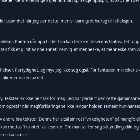
ene i denne retningen gjennom sitt språklige oppspill, javisst, men der g
ller usannhet når jeg sier dette, men vil bare gi et bidrag til refleksjon.
lelser. Poeten går opp til det han kan tenke er leserens fantasi, tett op
oeten fikk et glimt av noe annet; nemlig et menneske, et menneske som vi
eflekser, flertydighet, og mye jeg ikke seg også. For fantasien min leker s
.blir mer naken av det.
xy. Teksten er ikke helt slik for meg. Jeg har parkert den rette sjamans
som oppstår når magiforklaringene ikke lenger holder. Temaet hun-hansex
av andre bra tekster. Denne har altså sin rot i "virkeligheten" på mangfo
 kan mottas "fra intet" av leseren. Om man tar for seg sitt yndlingsdikt og
sene kan være.