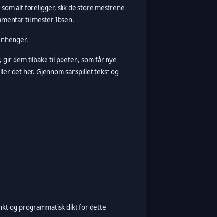
 som alt foreligger, slik de store mestrene
mmentar til mester Ibsen.
menhenger.
gir dem tilbake til poeten, som får nye
kaller det her. Gjennom sanspillet tekst og
enkt og programmatisk dikt for dette