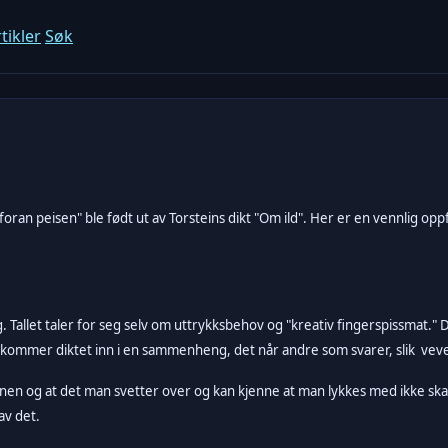
tikler
Søk
oran peisen" ble født ut av Torsteins dikt "Om ild". Her er en vennlig oppf
 Tallet taler for seg selv om uttrykksbehov og "kreativ fingerspissmat." 
ommer diktet inn i en sammenheng, det når andre som svarer, slik vever 
nen og at det man svetter over og kan kjenne at man lykkes med ikke ska
av det.