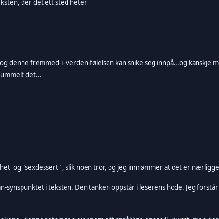
ksten, der det ett sted heter:
 og denne fremmed-i- verden-følelsen kan snike seg innpå...og kanskj
ummelt det...
t og "sexdessert" , slik noen tror, og jeg innrømmer at det er nærliggende
an-synspunktet i teksten. Den tanken oppstår i leserens hode. Jeg forstår