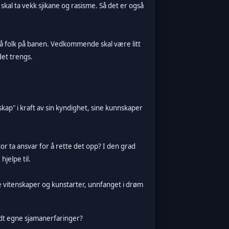
 skal ta vekk sjikane og rasisme. Så det er også
få folk på banen. Vedkommende skal være litt
det trengs.
ap" i kraft av sin kyndighet, sine kunnskaper
tor ta ansvar for å rette det opp? I den grad
hjelpe til.
e vitenskaper og kunstarter, unnfanget i drøm
undt egne sjamanerfaringer?