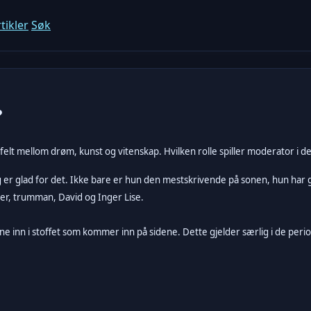
tikler
Søk
?
felt mellom drøm, kunst og vitenskap. Hvilken rolle spiller moderator i 
 Jeg er glad for det. Ikke bare er hun den mestskrivende på sonen, hun har 
rer, trumman, David og Inger Lise.
 inn i stoffet som kommer inn på sidene. Dette gjelder særlig i de period