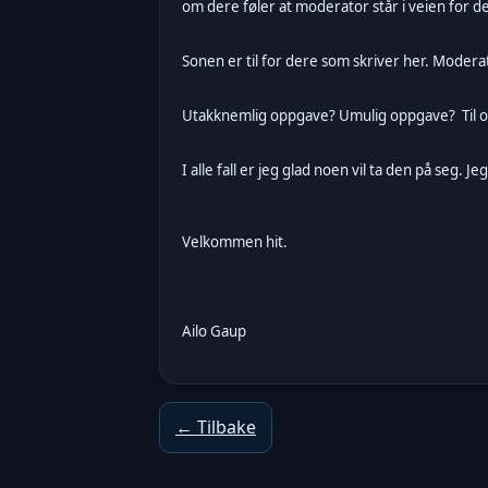
om dere føler at moderator står i veien for d
Sonen er til for dere som skriver her. Moderato
Utakknemlig oppgave? Umulig oppgave? Til o
I alle fall er jeg glad noen vil ta den på seg.
Velkommen hit.
Ailo Gaup
← Tilbake