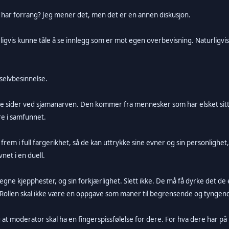
 og har forrang? Jeg mener det, men det er en annen diskusjon.
s kunne tåle å se innlegg som er mot egen overbevisning. Naturligvis. O
elvbesinnelse.
e sider ved sjamanarven. Den kommer fra mennesker som har elsket sitt fe
re i samfunnet.
 frem i full fargerikhet, så de kan uttrykke sine evner og sin personlighe
net i en duell.
egne kjepphester, og sin forkjærlighet. Slett ikke. De må få dyrke det de e
Rollen skal ikke være en oppgave som maner til begrensende og tyngende
 at moderator skal ha en fingerspissfølelse for dere. For hva dere har på 