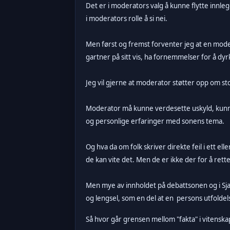
Det er i moderators valg å kunne flytte innlegg
i moderators rolle å si nei.
Men først og fremst forventer jeg at en mode
gartner på sitt vis, ha fornemmelser for å dy
Jeg vil gjerne at moderator støtter opp om
Moderator må kunne verdesette uskyld, kunne s
og personlige erfaringer med sonens tema.
Og hva da om folk skriver direkte feil i ett el
de kan vite det. Men de er ikke der for å rette
Men mye av innholdet på debattsonen og i Sja
og lengsel, som en del at en persons utfolde
Så hvor går grensen mellom "fakta" i vitenskap