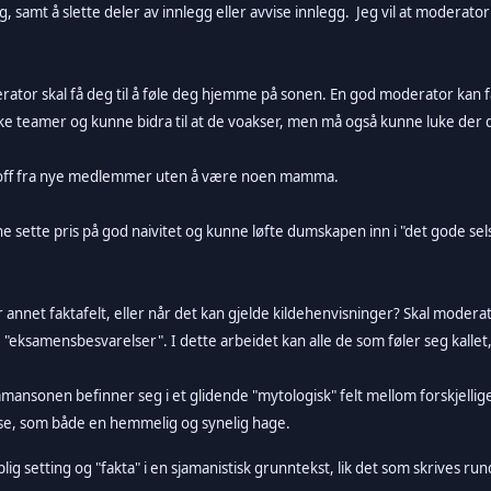
, samt å slette deler av innlegg eller avvise innlegg. Jeg vil at moderator
rator skal få deg til å føle deg hjemme på sonen. En god moderator kan 
rke teamer og kunne bidra til at de voakser, men må også kunne luke der 
 stoff fra nye medlemmer uten å være noen mamma.
ette pris på god naivitet og kunne løfte dumskapen inn i "det gode selsk
ler annet faktafelt, eller når det kan gjelde kildehenvisninger? Skal modera
 "eksamensbesvarelser". I dette arbeidet kan alle de som føler seg kallet, 
mansonen befinner seg i et glidende "mytologisk" felt mellom forskjellig
lse, som både en hemmelig og synelig hage.
lig setting og "fakta" i en sjamanistisk grunntekst, lik det som skrives r