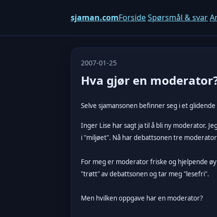
sjaman.com
Forside
Spørsmål & svar
Ar
2007-01-25
Hva gjør en moderator
Selve sjamansonen befinner seg i et glidende 
Inger Lise har sagt ja til å bli ny moderator.
i "miljøet". Nå har debattsonen tre moderato
For meg er moderator friske og hjelpende øyne
"trøtt" av debattsonen og tar meg "lesefri".
Men hvilken oppgave har en moderator?