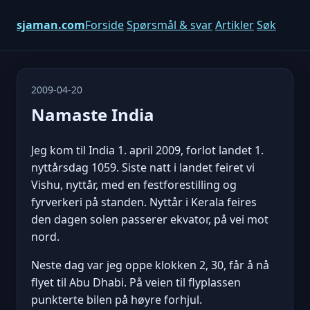
sjaman.com
Forside
Spørsmål & svar
Artikler
Søk
2009-04-20
Namaste India
Jeg kom til India 1. april 2009, forlot landet 1.
nyttårsdag 1059. Siste natt i landet feiret vi
Vishu, nyttår, med en festforestilling og
fyrverkeri på standen. Nyttår i Kerala feires
den dagen solen passerer ekvator, på vei mot
nord.
Neste dag var jeg oppe klokken 2, 30, får å nå
flyet til Abu Dhabi. På veien til flyplassen
punkterte bilen på høyre forhjul.