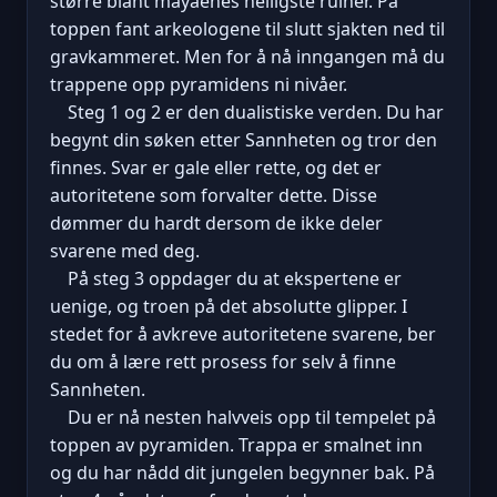
større blant mayaenes helligste ruiner. På
toppen fant arkeologene til slutt sjakten ned til
gravkammeret. Men for å nå inngangen må du
trappene opp pyramidens ni nivåer.
Steg 1 og 2 er den dualistiske verden. Du har
begynt din søken etter Sannheten og tror den
finnes. Svar er gale eller rette, og det er
autoritetene som forvalter dette. Disse
dømmer du hardt dersom de ikke deler
svarene med deg.
På steg 3 oppdager du at ekspertene er
uenige, og troen på det absolutte glipper. I
stedet for å avkreve autoritetene svarene, ber
du om å lære rett prosess for selv å finne
Sannheten.
Du er nå nesten halvveis opp til tempelet på
toppen av pyramiden. Trappa er smalnet inn
og du har nådd dit jungelen begynner bak. På