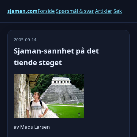
sjaman.com
Forside
Spørsmål & svar
Artikler
Søk
2005-09-14
Sjaman-sannhet på det
tiende steget
av Mads Larsen