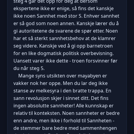
steg 4 går det opp for deg at dersom
ekspertene ikke er enige, så fins det kanskje
ikke noen Sannhet med stor S. Enhver sannhet
er så god som noen annen. Kanskje lærer du å
gi autoritetene de svarene de spør etter. Noen
har et så sterkt sannhetsbehov at de klamrer
seg videre. Kanskje ved å gi opp barnetroen
for en like dogmatisk politisk overbevisning.
Uansett varer ikke dette - troen forsvinner før
du når steg 5.
Mange syns utsikten over mayabyen er
vakker nok her oppe. Men du lar deg ikke
stanse av melkesyra i den bratte trappa. En
sann revolusjon skjer i sinnet ditt. Det fins
ingen absolutte sannheter! Alle kunnskap er
relativ til konteksten. Noen sannheter er bedre
enn andre, men ikke i forhold til Sannheten -
de stemmer bare bedre med sammenhengen