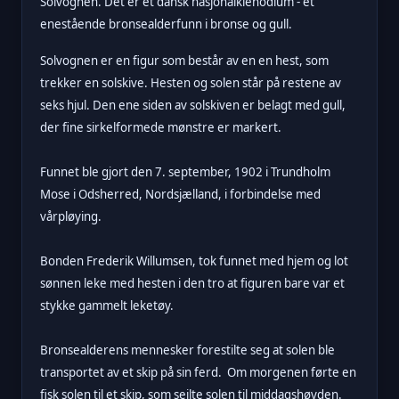
Solvognen. Det er et dansk nasjonalklenodium - et
enestående bronsealderfunn i bronse og gull.
Solvognen er en figur som består av en en hest, som
trekker en solskive. Hesten og solen står på restene av
seks hjul. Den ene siden av solskiven er belagt med gull,
der fine sirkelformede mønstre er markert.
Funnet ble gjort den 7. september, 1902 i Trundholm
Mose i Odsherred, Nordsjælland, i forbindelse med
vårpløying.
Bonden Frederik Willumsen, tok funnet med hjem og lot
sønnen leke med hesten i den tro at figuren bare var et
stykke gammelt leketøy.
Bronsealderens mennesker forestilte seg at solen ble
transportet av et skip på sin ferd. Om morgenen førte en
fisk solen til et skip, som seilte solen til middagshøyden.