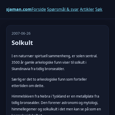
sjaman.com
Forside
Spørsmål & svar
Artikler
Søk
2007-06-26
Solkult
I en naturnær spirtuell sammenheng, er solen sentral.
3500 år gamle arkelogiske funn viser til solkult i
Skandinavia fra tidlig bronsealder.
Særlig er det to arkeologiske funn som forteller
ettertiden om dette.
Himmelskiven fra Nebra i Tyskland er en metallplate fra
tidlig bronsealder. Den forener astronomi og mytologi,
himmellegemer og solkulkult i det men kan se på som en