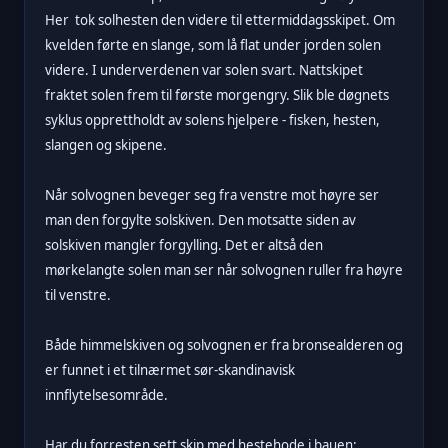
Her tok solhesten den videre til ettermiddagsskipet. Om
kvelden førte en slange, som lå flat under jorden solen
videre. I underverdenen var solen svart. Nattskipet
fraktet solen frem til første morgengry. Slik ble døgnets
syklus opprettholdt av solens hjelpere - fisken, hesten,
slangen og skipene.
Når solvognen beveger seg fra venstre mot høyre ser
man den forgylte solskiven. Den motsatte siden av
solskiven mangler forgylling. Det er altså den
mørkelangte solen man ser når solvognen ruller fra høyre
til venstre.
Både himmelskiven og solvognen er fra bronsealderen og
er funnet i et tilnærmet sør-skandinavisk
innflytelsesområde.
Har du forresten sett skip med hestehode i bauen: