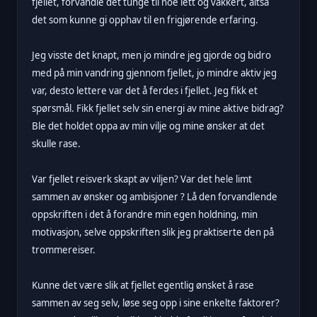
fjellet, forvandle det tunge til noe lett og vakkert, altså
det som kunne gi opphav til en frigjørende erfaring.
Jeg visste det knapt, men jo mindre jeg gjorde og bidro
med på min vandring gjennom fjellet, jo mindre aktiv jeg
var, desto lettere var det å ferdes i fjellet. Jeg fikk et
spørsmål. Fikk fjellet selv sin energi av mine aktive bidrag?
Ble det holdet oppa av min vilje og mine ønsker at det
skulle rase.
Var fjellet reisverk skapt av viljen? Var det hele limt
sammen av ønsker og ambisjoner ? Lå den forvandlende
oppskriften i det å forandre min egen holdning, min
motivasjon, selve oppskriften slik jeg praktiserte den på
trommereiser.
Kunne det være slik at fjellet egentlig ønsket å rase
sammen av seg selv, løse seg opp i sine enkelte faktorer?