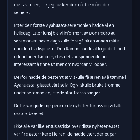
mer av turen, slik jeg husker den nå, tre måneder
seinere.
Etter den første Ayahuasca-seremonien hadde vi en
hviledag. Etter lunsj ble vi informert av Don Pedro at
seremonien neste dag skulle foregå på en annen måte
enn den tradisjonelle. Don Ramon hadde aldri jobbet med
utlendinger før og syntes det var spennende og
interessant å finne ut mer om hvordan vi jobber.
Derfor hadde de bestemt at vi skulle få æren av å tømme i
Ayahuasca i glasset vårt selv. Og vi skulle bruke tromme
under seremonien, istedenfor Icaros-sanger.
Dette var gode og spennende nyheter for oss og vi følte
oss alle beæret.
Ikke alle var like entusiastiske over disse nyhetene.Det
var fire østerrikere i leiren, de hadde vært der et par