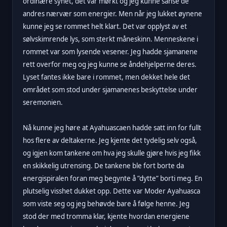
ordinære synet, det var mørkt og jeg kunne sanse de
andres nærvær som energier. Men når jeg lukket øynene
kunne jeg se rommet helt klart. Det var opplyst av et
sølvskimrende lys, som sterkt måneskinn. Menneskene i
rommet var som lysende vesener. Jeg hadde sjamanene
rett overfor meg og jeg kunne se åndehjelperne deres.
Lyset fantes ikke bare i rommet, men dekket hele det
området som stod under sjamanenes beskyttelse under
seremonien.
Nå kunne jeg høre at Ayahuascaen hadde satt inn for fullt
hos flere av deltakerne. Jeg kjente det tydelig selv også,
og igjen kom tankene om hva jeg skulle gjøre hvis jeg fikk
en skikkelig utrensing. De tankene ble fort borte da
energispiralen foran meg begynte å ”dytte” borti meg. En
plutselig visshet dukket opp. Dette var Moder Ayahuasca
som viste seg og jeg behøvde bare å følge henne. Jeg
stod der med tromma klar, kjente hvordan energiene