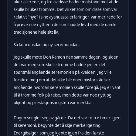
uker allerede, og tre av disse hadde motstand mot at det
skulle brukes tromme. Det virket som om disse som var
relativt ”nye” i sine ayahuasca-erfaringer, var mer redd for
å prøve noe nytt enn de som hadde levd med de gamle
tradisjonene hele sitt liv.
Så kom onsdag og ny seremonidag.
Jeg skulle møte Don Ramon den samme dagen, og siden
det var meg som skulle tromme hadde jeg en del
spørsmål angående seremonien på kvelden. Jeg ville
forsikre meg om at det ikke ble noen misforståelser
angående hvordan seremonien skulle foregå. Jeg er vant
til å tromme folk på reise, men dette var noe nytt og
ukjent og prestasjonsangsten var merkbar.
Dagen sneglet seg av gårde. Da det var to-tre timer igjen
til seremoni, begynte det å skje merkelige ting.
Energibølger, som jeg kjente igjen fra den første