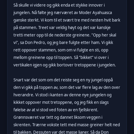
Så skulle vi videre og gikk enda et stykke innover i
jungelen. Nå følte jeg nærværet av Moder Ayahuasca
ganske sterkt. Vi kom til et svært tre med nesten hvit bark
på stammen. Treet var veldig høyt og det var kanskje
tretti meter opp til de nederste greinene. ”Opp her skal
vi”, sa Don Pedro, og jeg bare fulgte etter ham. Vi gikk
rett oppover stammen, som om vi fulgte en sti, opp
mellom greinene opp til toppen. Så ”bikket” vi over i
vertikalen igjen og gikk bortover tretoppene i jungelen.
Snart var det som om det reiste seg en ny jungel oppå
den vi gikk på toppen av, som det var flere lag av den over
hverandre. Vi stod i kanten av denne nye jungelen og
kikket oppover mot tretoppene, og jeg fikk en slags
følelse av at vi stod ved foten av en fjellskrent.
Grønnsværet var tett og dannet liksom veggen i
skrenten. Trærne vokste tett med masse greiner helt ned
til bakken. Dessuten var det masse lianer. Så da Don