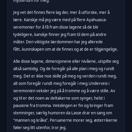
mysterium for meg.
Jeg vet det finnes flere lag der, mer å utforske, mer å
lære. Kanskje må jeg være med på flere Ayahuasca-
seremonier for å få fram disse lagene så de blir
tydeligere, kanskje finner jeg fram til dem på andre
måter. Den viktigste lærdommen har jeg allerede
fått..kunnskapen om at de finnes og at de er tilgjengelige.
Alle disse lagene, dimensjonene eller nivåene, utspilte seg
altså samtidig. Og de foregår på alle plan i meg og rundt
meg. Det er ikke noe skille på meg og verden rundt meg,
alt som foregår rundt meg foregår i meg.Underveis i
seremonien veksler jeg på å tromme og å være stille. Av
og til er det noen av deltakerne som synger, helst i
pausene fra tromma. Vekslingen er fin og bringer fram
stemninger, særlig humoren da Lasse drar en sang om
”mannen og kråka”. Peruanerne morer seg, østerrikerne
føler seg litt utenfor, tror jeg.