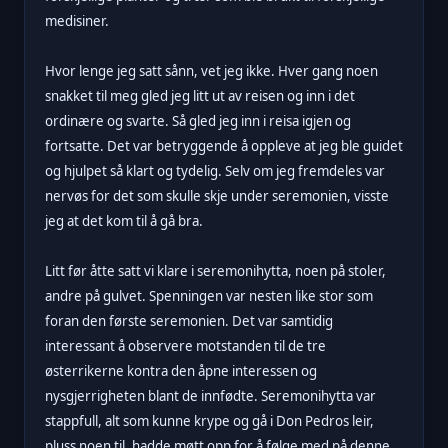
medisiner.
Hvor lenge jeg satt sånn, vet jeg ikke. Hver gang noen
snakket til meg gled jeg litt ut av reisen og inn i det
ordinære og svarte. Så gled jeg inn i reisa igjen og
fortsatte. Det var betryggende å oppleve at jeg ble guidet
og hjulpet så klart og tydelig. Selv om jeg fremdeles var
nervøs for det som skulle skje under seremonien, visste
jeg at det kom til å gå bra.
Litt før åtte satt vi klare i seremonihytta, noen på stoler,
andre på gulvet. Spenningen var nesten like stor som
foran den første seremonien. Det var samtidig
interessant å observere motstanden til de tre
østerrikerne kontra den åpne interessen og
nysgjerrigheten blant de innfødte. Seremonihytta var
stappfull, alt som kunne krype og gå i Don Pedros leir,
pluss noen til, hadde møtt opp for å følge med på denne