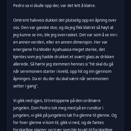
Pedro sa vi skulle opp der, var det lett å klatre.
Omtrent halvveis dukket det plutselig opp en åpning over
oss. Den var ganske stor, og da jeg fikk klatret så høyt at
jeg kunne se inn, ble jeg overrasket. Det var som å se inn i
en annen verden, eller en annen dimensjon. Her var
energiene fra Moder Ayahuasca meget sterke, det
kjentes som jeg hadde drukket et svært glass av drikken
allerede. Så hørte jeg stemmen hennes si ”hit skal du gå
når seremonien starter i kveld, opp hit og inn gjennom
åpningen. Da er du der du skal være når seremonien
setter i gang”.
Vi gikk ned igjen, til tretoppene på den ordinære
jungelen. Don Pedro tok meg med på en rundtur i
jungelen, vi gikk på jungelens tak fra glenne til glenne. Og
for hver glenne vi kom til, gikk vi ned, og de fantes
forskjellige planter og trær som ble brukt til forskjellige