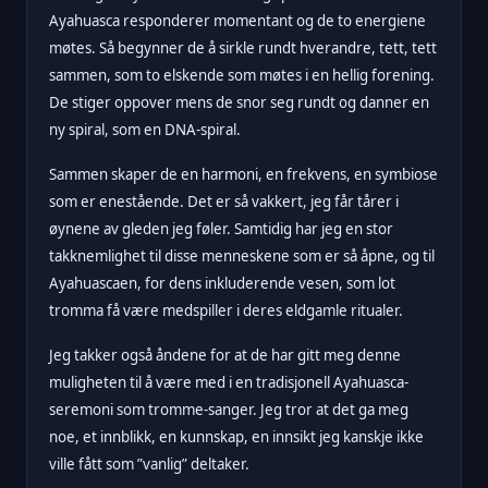
Ayahuasca responderer momentant og de to energiene
møtes. Så begynner de å sirkle rundt hverandre, tett, tett
sammen, som to elskende som møtes i en hellig forening.
De stiger oppover mens de snor seg rundt og danner en
ny spiral, som en DNA-spiral.
Sammen skaper de en harmoni, en frekvens, en symbiose
som er enestående. Det er så vakkert, jeg får tårer i
øynene av gleden jeg føler. Samtidig har jeg en stor
takknemlighet til disse menneskene som er så åpne, og til
Ayahuascaen, for dens inkluderende vesen, som lot
tromma få være medspiller i deres eldgamle ritualer.
Jeg takker også åndene for at de har gitt meg denne
muligheten til å være med i en tradisjonell Ayahuasca-
seremoni som tromme-sanger. Jeg tror at det ga meg
noe, et innblikk, en kunnskap, en innsikt jeg kanskje ikke
ville fått som ”vanlig” deltaker.