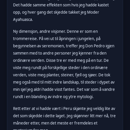
Det hadde samme effekten som hvis jeg hadde kastet
opp, og hver gang det skjedde takket jeg Moder
Ayahuasca.
Ny dimensjon, andre visjoner. Denne er som en
trommereise. På vei ut til åpningen i jungelen, på
begynnelsen av seremonien, treffer jeg Don Pedro igjen
sammen med to andre personer jeg kjenner fra den
ordinære verden. Disse tre er med meg på en tur. De
viste meg rundt på forskjellige steder i den ordinære
verden, viste meg planter, steiner, fjell og sjøer. De tok
meg også med til mitt indre landskap, til steder i dypet av
min sjel jeg aldri hadde visst fantes. Det var som å vandre
rundt i en blanding av indre og ytre mytologi.
Rett etter at vi hadde vært i Peru skjønte jeg veldig lite av
det som skjedde i dette laget. Jeg skjønner litt mer nå, tre
måneder etter, men det meste er fremdeles et