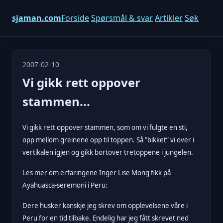
sjaman.com
Forside
Spørsmål & svar
Artikler
Søk
2007-02-10
Vi gikk rett oppover
stammen...
Vi gikk rett oppover stammen, som om vi fulgte en sti,
opp mellom greinene opp til toppen. Så ”bikket” vi over i
vertikalen igjen og gikk bortover tretoppene i jungelen.
Les mer om erfaringene Inger Lise Mong fikk på
Ayahuasca-seremoni i Peru:
Dere husker kanskje jeg skrev om opplevelsene våre i
Peru for en tid tilbake. Endelig har jeg fått skrevet ned