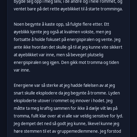
bygde seg opp i meg selv, i de andre og i hele rommet, og
ventet bare på det rette øyeblikket til å starte tromminga.
Noen begynte å kaste opp, så fulgte flere etter. Ett
øyeblikk kjente jeg også at kvalmen vokste, men jeg
fortsatte å holde fokuset på energispiralen og vente. Jeg
ante ikke hvordan det skulle gå til at jeg kunne vite sikkert
at øyeblikket var inne, men så beveget plutselig
energispiralen seg igjen. Den gikk mot tromma og tiden
var inne.
Energiene var så sterke at jeg hadde følelsen av at jeg
snart skulle eksplodere da jeg begynte å tromme. Lyden
eksploderte utover i rommet og innover i hodet. Jeg
måtte ta meg kraftig sammen for ikke å dælje vilt løs på
tromma, fullt klar over at vi alle var veldig sensitive for lyd.
Jeg dempet det ned så godt jeg kunne, likevel kunne jeg
høre stemmen til et av gruppemedlemmene. Jeg forstod