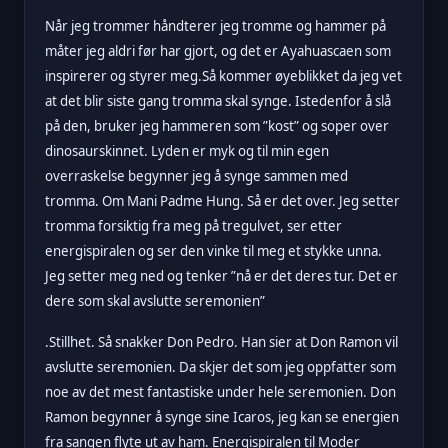
Når jeg trommer håndterer jeg tromme og hammer på
måter jeg aldri før har gjort, og det er Ayahuascaen som
inspirerer og styrer meg.Så kommer øyeblikket da jeg vet
at det blir siste gang tromma skal synge. Istedenfor å slå
på den, bruker jeg hammeren som ”kost” og soper over
dinosaurskinnet. Lyden er myk og til min egen
overraskelse begynner jeg å synge sammen med
tromma. Om Mani Padme Hung. Så er det over. Jeg setter
tromma forsiktig fra meg på tregulvet, ser etter
energispiralen og ser den vinke til meg et stykke unna.
Jeg setter meg ned og tenker ”nå er det deres tur. Det er
dere som skal avslutte seremonien”
.Stillhet. Så snakker Don Pedro. Han sier at Don Ramon vil
avslutte seremonien. Da skjer det som jeg oppfatter som
noe av det mest fantastiske under hele seremonien. Don
Ramon begynner å synge sine Icaros, jeg kan se energien
fra sangen flyte ut av ham. Energispiralen til Moder