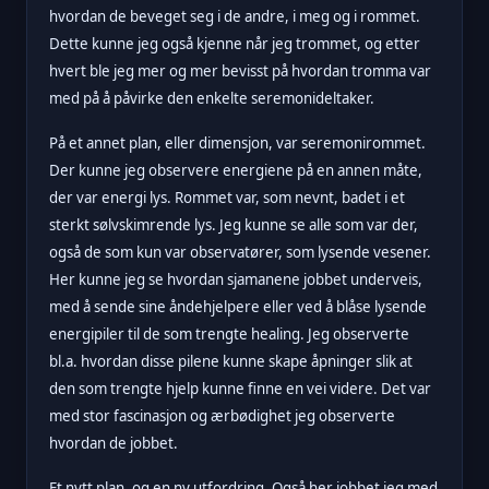
hvordan de beveget seg i de andre, i meg og i rommet.
Dette kunne jeg også kjenne når jeg trommet, og etter
hvert ble jeg mer og mer bevisst på hvordan tromma var
med på å påvirke den enkelte seremonideltaker.
På et annet plan, eller dimensjon, var seremonirommet.
Der kunne jeg observere energiene på en annen måte,
der var energi lys. Rommet var, som nevnt, badet i et
sterkt sølvskimrende lys. Jeg kunne se alle som var der,
også de som kun var observatører, som lysende vesener.
Her kunne jeg se hvordan sjamanene jobbet underveis,
med å sende sine åndehjelpere eller ved å blåse lysende
energipiler til de som trengte healing. Jeg observerte
bl.a. hvordan disse pilene kunne skape åpninger slik at
den som trengte hjelp kunne finne en vei videre. Det var
med stor fascinasjon og ærbødighet jeg observerte
hvordan de jobbet.
Et nytt plan, og en ny utfordring. Også her jobbet jeg med