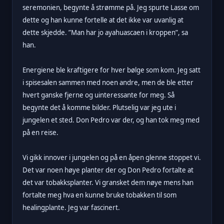
seremonien, begynte å strømme på. Jeg spurte Lasse om
dette og han kunne fortelle at det ikke var uvanlig at
dette skjedde. ”Man har jo ayahuascaen i kroppen”, sa
han.
Energiene ble kraftigere for hver bølge som kom. Jeg satt
i spisesalen sammen med noen andre, men de ble etter
hvert ganske fjerne og uinteressante for meg. Så
begynte det å komme bilder. Plutselig var jeg ute i
jungelen et sted. Don Pedro var der, og han tok meg med
på en reise.
Vi gikk innover i jungelen og på en åpen glenne stoppet vi.
Det var noen høye planter der og Don Pedro fortalte at
det var tobakksplanter. Vi gransket dem nøye mens han
fortalte meg hva en kunne bruke tobakken til som
healingplante. Jeg var fascinert.