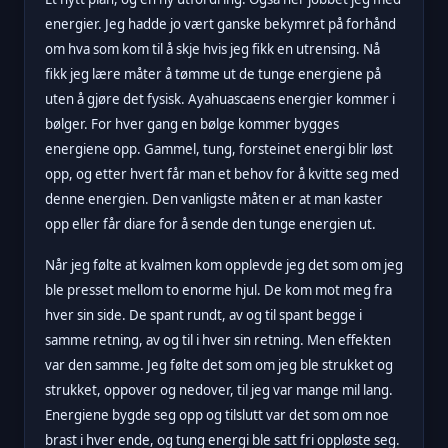
energier. Jeg hadde jo vært ganske bekymret på forhånd
om hva som kom til å skje hvis jeg fikk en utrensing. Nå
fikk jeg lære måter å tømme ut de tunge energiene på
uten å gjøre det fysisk. Ayahuascaens energier kommer i
bølger. For hver gang en bølge kommer bygges
energiene opp. Gammel, tung, forsteinet energi blir løst
opp, og etter hvert får man et behov for å kvitte seg med
denne energien. Den vanligste måten er at man kaster
opp eller får diare for å sende den tunge energien ut.
Når jeg følte at kvalmen kom opplevde jeg det som om jeg
ble presset mellom to enorme hjul. De kom mot meg fra
hver sin side. De spant rundt, av og til spant begge i
samme retning, av og til i hver sin retning. Men effekten
var den samme. Jeg følte det som om jeg ble strukket og
strukket, oppover og nedover, til jeg var mange mil lang.
Energiene bygde seg opp og tilslutt var det som om noe
brast i hver ende, og tung energi ble satt fri oppløste seg.