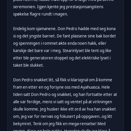
seremonien. Igjen kjente jeg prestasjonsangstens
spøkelse flagre rundt i magen.
Endelig kom sjamanene. Don Pedro hadde med seg kona
si og det yngste barnet. De fant plassene sine bak bordet
og spenningen i rommet økte enda noen hakk, eller
kanskje det bare var i meg. Stearinlyset ble tent og like
etter ble generatoren stoppet og det elektriske lyset i
taket ble slukket.
Don Pedro snakket litt, så fikk vi klarsignal om å komme
fram en etter en og forsyne oss med Ayahuasca. Hele
tiden satt Don Pedro og snakket, og han fortsatte etter at
alle var ferdige, mens vi satt og ventet på at virkningen
skulle komme. Jeg husker ikke ett ord av hva han snakket
om, jeg var for nervøs og fokusert på oppgaven..og litt
bekymret. Tenk om jeg fikk en mega-renselse! Med
spying, diare og hele pakka. Hvordan skulle jeg klare å