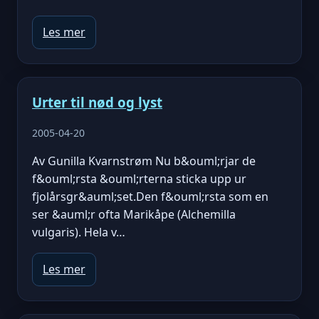
Les mer
Urter til nød og lyst
2005-04-20
Av Gunilla Kvarnstrøm Nu b&ouml;rjar de
f&ouml;rsta &ouml;rterna sticka upp ur
fjolårsgr&auml;set.Den f&ouml;rsta som en
ser &auml;r ofta Marikåpe (Alchemilla
vulgaris). Hela v…
Les mer