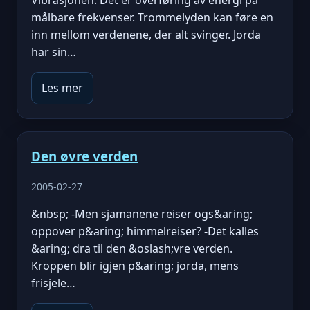
Vibrasjonen. Det er overføring av energi på
målbare frekvenser. Trommelyden kan føre en
inn mellom verdenene, der alt svinger. Jorda
har sin…
Les mer
Den øvre verden
2005-02-27
&nbsp; -Men sjamanene reiser ogs&aring;
oppover p&aring; himmelreiser? -Det kalles
&aring; dra til den &oslash;vre verden.
Kroppen blir igjen p&aring; jorda, mens
frisjele…