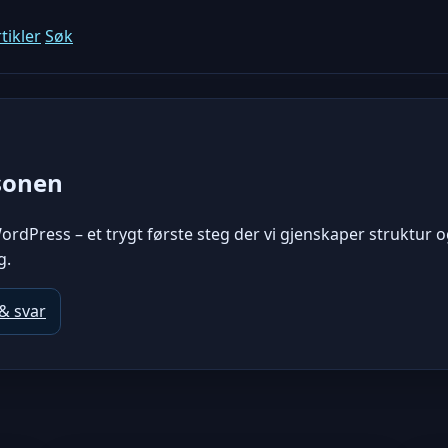
tikler
Søk
sonen
ordPress – et trygt første steg der vi gjenskaper struktur og
g.
& svar