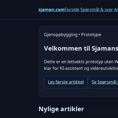
sjaman.com
Forside
Spørsmål & svar
Ar
Gjenoppbygging • Prototype
Velkommen til Sjaman
Dette er en lettvekts prototyp uten W
klar for KI-assistent og videreutviklin
Les første artikkel
Se Spørsmål 
Nylige artikler