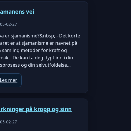
jamanens vei
05-02-27
va er sjamanisme?&nbsp; - Det korte
aret er at sjamanisme er navnet på
n samling metoder for kraft og
nsikt. De kan ta deg dypt inn i din
vsprosess og din selvutfoldelse…
Les mer
irkninger på kropp og sinn
05-02-27