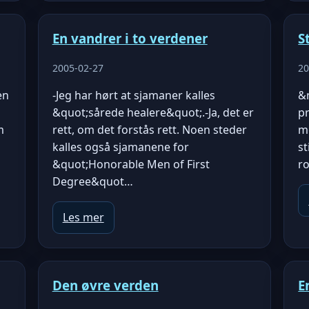
En vandrer i to verdener
S
2005-02-27
20
en
-Jeg har hørt at sjamaner kalles
&
&quot;sårede healere&quot;.-Ja, det er
pr
m
rett, om det forstås rett. Noen steder
m
kalles også sjamanene for
st
&quot;Honorable Men of First
r
Degree&quot…
Les mer
Den øvre verden
E