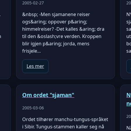
2005-02-27
20
.
&nbsp; -Men sjamanene reiser
N
ogs&aring; oppover p&aring;
s
himmelreiser? -Det kalles &aring; dra
s
m
til den &oslash;vre verden. Kroppen
u
blir igjen p&aring; jorda, mens
bo
frisjele…
s
Les mer
Om ordet "sjaman"
N
n
2005-03-06
20
Ordet tilhører manchu-tungus-språket
i Sibir. Tungus-stammen kaller seg nå
Nå