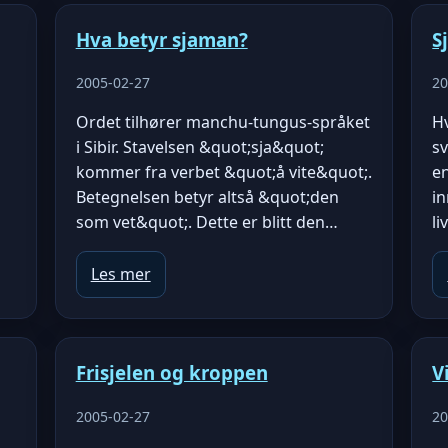
Hva betyr sjaman?
S
2005-02-27
20
Ordet tilhører manchu-tungus-språket
H
i Sibir. Stavelsen &quot;sja&quot;
sv
kommer fra verbet &quot;å vite&quot;.
e
Betegnelsen betyr altså &quot;den
in
som vet&quot;. Dette er blitt den…
li
Les mer
Frisjelen og kroppen
V
2005-02-27
20