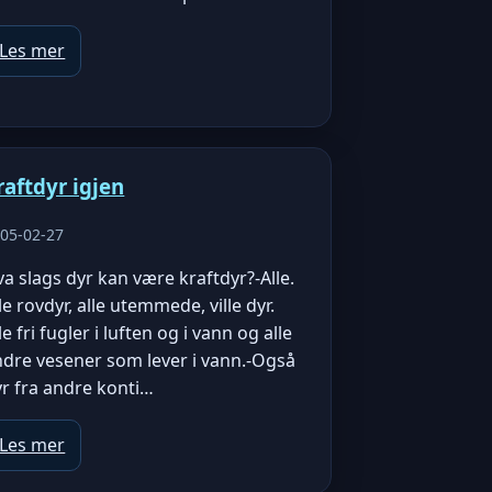
Les mer
raftdyr igjen
05-02-27
a slags dyr kan være kraftdyr?-Alle.
le rovdyr, alle utemmede, ville dyr.
le fri fugler i luften og i vann og alle
ndre vesener som lever i vann.-Også
r fra andre konti…
Les mer