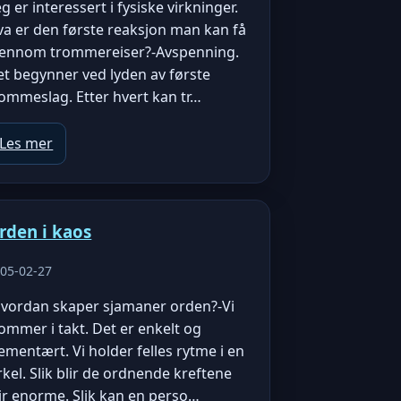
eg er interessert i fysiske virkninger.
va er den første reaksjon man kan få
jennom trommereiser?-Avspenning.
t begynner ved lyden av første
ommeslag. Etter hvert kan tr…
Les mer
rden i kaos
05-02-27
Hvordan skaper sjamaner orden?-Vi
ommer i takt. Det er enkelt og
ementært. Vi holder felles rytme i en
rkel. Slik blir de ordnende kreftene
ir enorme. Slik kan en perso…