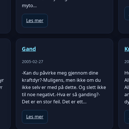
myto…
Les mer
Gand
K
2005-02-27
20
-Kan du påvirke meg gjennom dine
Hv
yr
kraftdyr?-Muligens, men ikke om du
Al
yr
ikke selv er med på dette. Og slett ikke
Al
til noe negativt.-Hva er så ganding?-
a
Det er en stor feil. Det er ett…
dy
Les mer