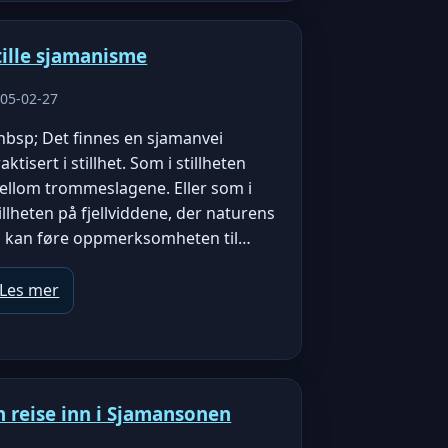
tille sjamanisme
05-02-27
nbsp; Det finnes en sjamanvei
aktisert i stillhet. Som i stillheten
ellom trommeslagene. Eller som i
illheten på fjellviddene, der naturens
o kan føre oppmerksomheten til…
Les mer
n reise inn i Sjamansonen