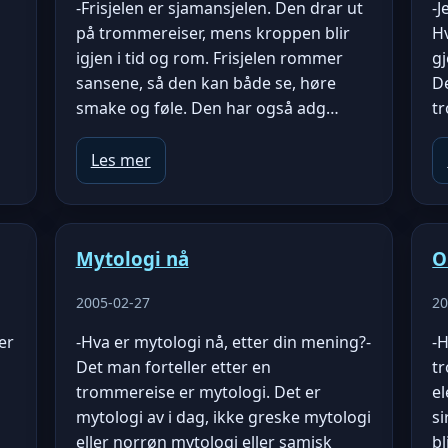
-Frisjelen er sjamansjelen. Den drar ut
-J
på trommereiser, mens kroppen blir
H
igjen i tid og rom. Frisjelen rommer
g
sansene, så den kan både se, høre
De
smake og føle. Den har også adg…
tr
Les mer
Mytologi nå
O
2005-02-27
20
ter
-Hva er mytologi nå, etter din mening?-
-
Det man forteller etter en
tr
trommereise er mytologi. Det er
el
mytologi av i dag, ikke greske mytologi
si
eller norrøn mytologi eller samisk
bl