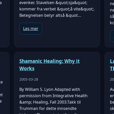
a
evenker. Stavelsen &quot;sja&quot;
ne
kommer fra verbet &quot;å vite&quot;.
ne
Betegnelsen betyr altså &quot…
så
k
Les mer
Shamanic Healing: Why it
L
Works
T
2005-03-28
20
te
By William S. Lyon Adapted with
A
et
permission from Integrative Health
e
e
&amp; Healing, Fall 2003.Takk til
be
Trumman for dette innsendte
s