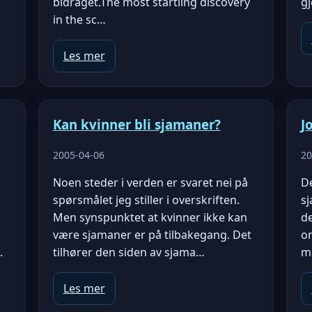
bidraget.The most startling discovery
gj
in the sc…
Les mer
Kan kvinner bli sjamaner?
J
2005-04-06
20
Noen steder i verden er svaret nei på
De
spørsmålet jeg stiller i overskriften.
sj
Men synspunktet at kvinner ikke kan
de
være sjamaner er på tilbakegang. Det
om
.
tilhører den siden av sjama…
m
Les mer