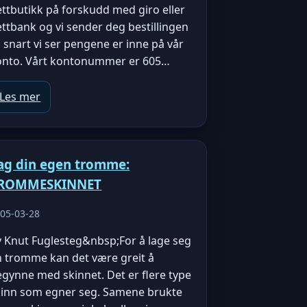
ttbutikk på forskudd med giro eller
ttbank og vi sender deg bestillingen
 snart vi ser pengene er inne på vår
onto. Vårt kontonummer er 605…
Les mer
ag din egen tromme:
ROMMESKINNET
05-03-28
v Knut Fuglesteg&nbsp;For å lage seg
n tromme kan det være greit å
gynne med skinnet. Det er flere type
kinn som egner seg. Samene brukte