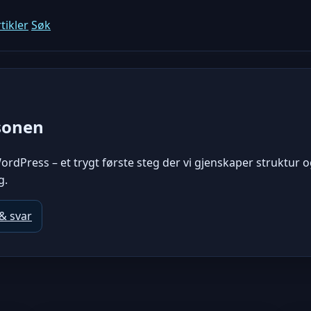
tikler
Søk
sonen
ordPress – et trygt første steg der vi gjenskaper struktur og
g.
& svar