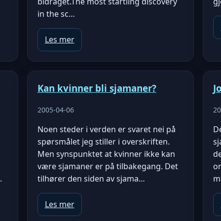
bidraget.The most startling discovery
gj
in the sc…
Les mer
Kan kvinner bli sjamaner?
J
2005-04-06
20
Noen steder i verden er svaret nei på
De
spørsmålet jeg stiller i overskriften.
sj
Men synspunktet at kvinner ikke kan
de
være sjamaner er på tilbakegang. Det
om
.
tilhører den siden av sjama…
m
Les mer