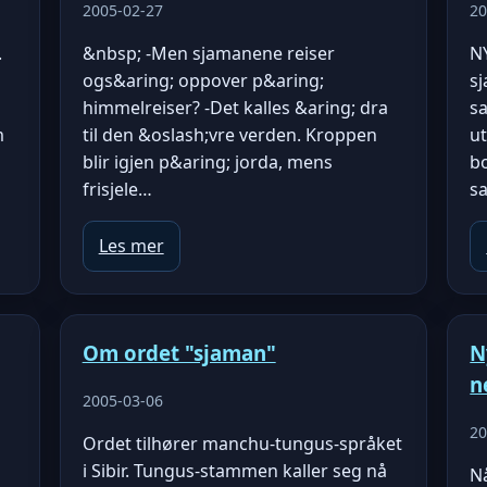
2005-02-27
20
.
&nbsp; -Men sjamanene reiser
N
ogs&aring; oppover p&aring;
s
himmelreiser? -Det kalles &aring; dra
s
m
til den &oslash;vre verden. Kroppen
u
blir igjen p&aring; jorda, mens
bo
frisjele…
s
Les mer
Om ordet "sjaman"
N
n
2005-03-06
20
Ordet tilhører manchu-tungus-språket
i Sibir. Tungus-stammen kaller seg nå
Nå