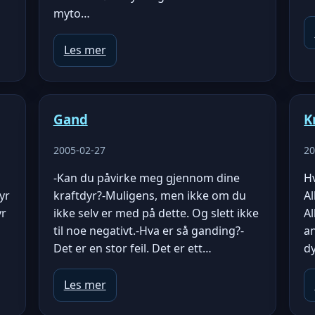
myto…
Les mer
Gand
K
2005-02-27
20
-Kan du påvirke meg gjennom dine
Hv
yr
kraftdyr?-Muligens, men ikke om du
Al
yr
ikke selv er med på dette. Og slett ikke
Al
til noe negativt.-Hva er så ganding?-
a
Det er en stor feil. Det er ett…
dy
Les mer