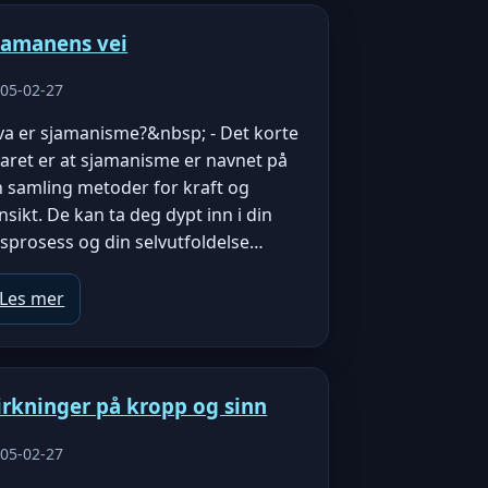
jamanens vei
05-02-27
va er sjamanisme?&nbsp; - Det korte
aret er at sjamanisme er navnet på
n samling metoder for kraft og
nsikt. De kan ta deg dypt inn i din
vsprosess og din selvutfoldelse…
Les mer
irkninger på kropp og sinn
05-02-27