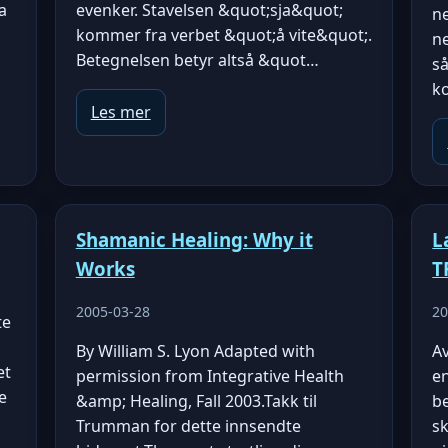
a
evenker. Stavelsen &quot;sja&quot;
ne
kommer fra verbet &quot;å vite&quot;.
ne
Betegnelsen betyr altså &quot…
så
k
Les mer
Shamanic Healing: Why it
L
Works
T
2005-03-28
20
te
By William S. Lyon Adapted with
A
et
permission from Integrative Health
e
e
&amp; Healing, Fall 2003.Takk til
be
Trumman for dette innsendte
s