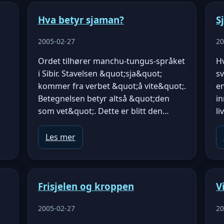
Hva betyr sjaman?
S
2005-02-27
20
Ordet tilhører manchu-tungus-språket
H
i Sibir. Stavelsen &quot;sja&quot;
sv
kommer fra verbet &quot;å vite&quot;.
e
Betegnelsen betyr altså &quot;den
in
som vet&quot;. Dette er blitt den…
li
Les mer
Frisjelen og kroppen
V
2005-02-27
20