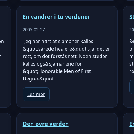
En vandrer i to verdener
S
2005-02-27
20
en
-Jeg har hørt at sjamaner kalles
&
&quot;sårede healere&quot;.-Ja, det er
pr
m
rett, om det forstås rett. Noen steder
m
kalles også sjamanene for
st
&quot;Honorable Men of First
r
Degree&quot…
Les mer
Den øvre verden
E