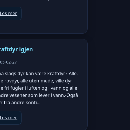
Les mer
raftdyr igjen
05-02-27
a slags dyr kan være kraftdyr?-Alle.
le rovdyr, alle utemmede, ville dyr.
le fri fugler i luften og i vann og alle
ndre vesener som lever i vann.-Også
r fra andre konti…
Les mer