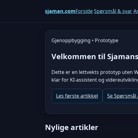
sjaman.com
Forside
Spørsmål & svar
Ar
Gjenoppbygging • Prototype
Velkommen til Sjaman
Dette er en lettvekts prototyp uten W
klar for KI-assistent og videreutviklin
Les første artikkel
Se Spørsmål 
Nylige artikler