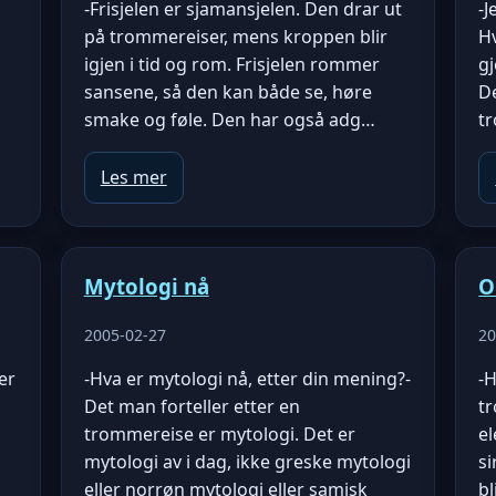
-Frisjelen er sjamansjelen. Den drar ut
-J
på trommereiser, mens kroppen blir
H
igjen i tid og rom. Frisjelen rommer
g
sansene, så den kan både se, høre
De
smake og føle. Den har også adg…
tr
Les mer
Mytologi nå
O
2005-02-27
20
ter
-Hva er mytologi nå, etter din mening?-
-
Det man forteller etter en
tr
trommereise er mytologi. Det er
el
mytologi av i dag, ikke greske mytologi
si
eller norrøn mytologi eller samisk
bl