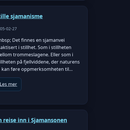
tille sjamanisme
05-02-27
nbsp; Det finnes en sjamanvei
aktisert i stillhet. Som i stillheten
ellom trommeslagene. Eller som i
illheten på fjellviddene, der naturens
o kan føre oppmerksomheten til…
Les mer
n reise inn i Sjamansonen