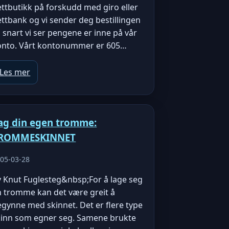
ttbutikk på forskudd med giro eller
ttbank og vi sender deg bestillingen
 snart vi ser pengene er inne på vår
onto. Vårt kontonummer er 605…
Les mer
ag din egen tromme:
ROMMESKINNET
05-03-28
v Knut Fuglesteg&nbsp;For å lage seg
n tromme kan det være greit å
gynne med skinnet. Det er flere type
kinn som egner seg. Samene brukte