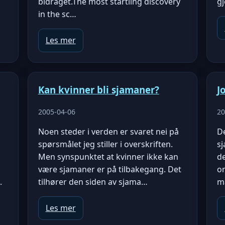
bidraget.The most startling discovery
gj
in the sc…
Les mer
Kan kvinner bli sjamaner?
J
2005-04-06
20
Noen steder i verden er svaret nei på
De
spørsmålet jeg stiller i overskriften.
sj
Men synspunktet at kvinner ikke kan
de
være sjamaner er på tilbakegang. Det
om
.
tilhører den siden av sjama…
m
Les mer