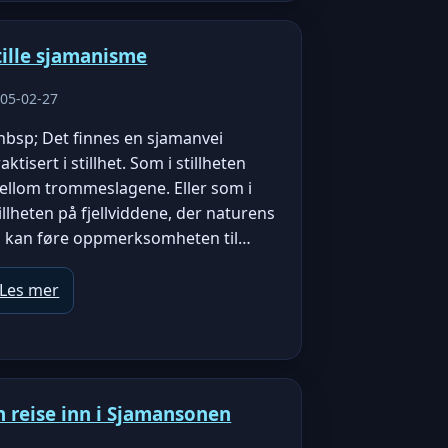
tille sjamanisme
05-02-27
nbsp; Det finnes en sjamanvei
aktisert i stillhet. Som i stillheten
ellom trommeslagene. Eller som i
illheten på fjellviddene, der naturens
o kan føre oppmerksomheten til…
Les mer
n reise inn i Sjamansonen