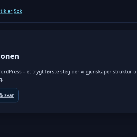
tikler
Søk
sonen
ordPress – et trygt første steg der vi gjenskaper struktur og
g.
& svar