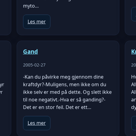
myto…
Les mer
Gand
K
2005-02-27
20
-Kan du påvirke meg gjennom dine
Hv
yr
kraftdyr?-Muligens, men ikke om du
Al
yr
ikke selv er med på dette. Og slett ikke
Al
til noe negativt.-Hva er så ganding?-
a
Det er en stor feil. Det er ett…
dy
Les mer