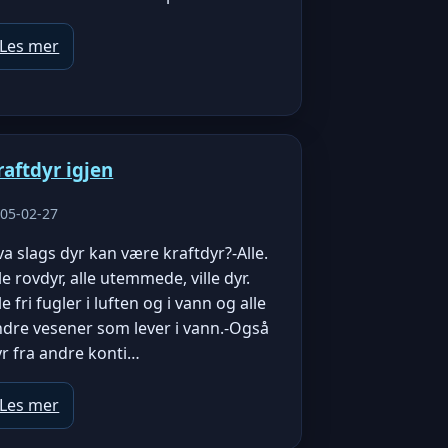
Les mer
raftdyr igjen
05-02-27
a slags dyr kan være kraftdyr?-Alle.
le rovdyr, alle utemmede, ville dyr.
le fri fugler i luften og i vann og alle
ndre vesener som lever i vann.-Også
r fra andre konti…
Les mer