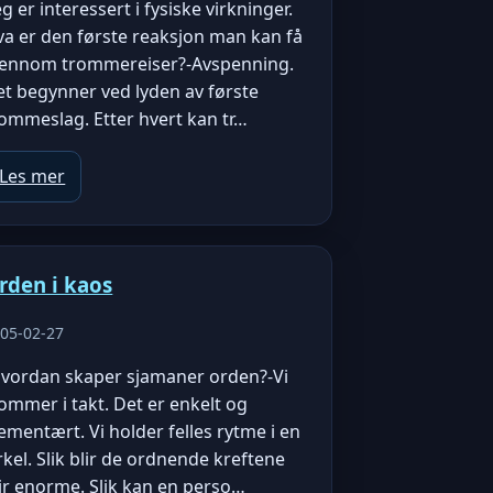
eg er interessert i fysiske virkninger.
va er den første reaksjon man kan få
jennom trommereiser?-Avspenning.
t begynner ved lyden av første
ommeslag. Etter hvert kan tr…
Les mer
rden i kaos
05-02-27
Hvordan skaper sjamaner orden?-Vi
ommer i takt. Det er enkelt og
ementært. Vi holder felles rytme i en
rkel. Slik blir de ordnende kreftene
ir enorme. Slik kan en perso…