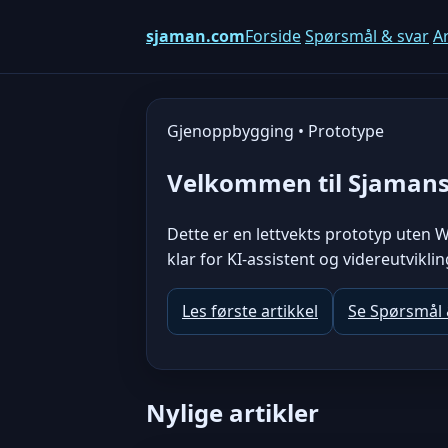
sjaman.com
Forside
Spørsmål & svar
Ar
Gjenoppbygging • Prototype
Velkommen til Sjaman
Dette er en lettvekts prototyp uten W
klar for KI-assistent og videreutviklin
Les første artikkel
Se Spørsmål 
Nylige artikler