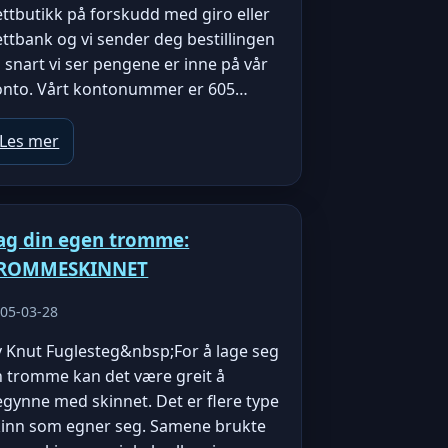
ttbutikk på forskudd med giro eller
ttbank og vi sender deg bestillingen
 snart vi ser pengene er inne på vår
onto. Vårt kontonummer er 605…
Les mer
ag din egen tromme:
ROMMESKINNET
05-03-28
v Knut Fuglesteg&nbsp;For å lage seg
n tromme kan det være greit å
gynne med skinnet. Det er flere type
kinn som egner seg. Samene brukte