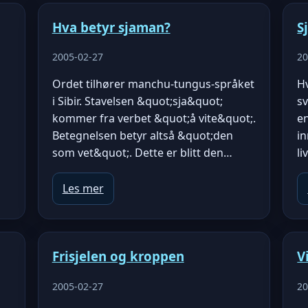
Hva betyr sjaman?
S
2005-02-27
20
Ordet tilhører manchu-tungus-språket
H
i Sibir. Stavelsen &quot;sja&quot;
sv
kommer fra verbet &quot;å vite&quot;.
e
Betegnelsen betyr altså &quot;den
in
som vet&quot;. Dette er blitt den…
li
Les mer
Frisjelen og kroppen
V
2005-02-27
20