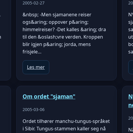
2005-02-27
20
.
&nbsp; -Men sjamanene reiser
N
ogs&aring; oppover p&aring;
s
himmelreiser? -Det kalles &aring; dra
s
m
til den &oslash;vre verden. Kroppen
u
blir igjen p&aring; jorda, mens
bo
frisjele…
s
Les mer
Om ordet "sjaman"
N
n
2005-03-06
20
Ordet tilhører manchu-tungus-språket
i Sibir. Tungus-stammen kaller seg nå
Nå