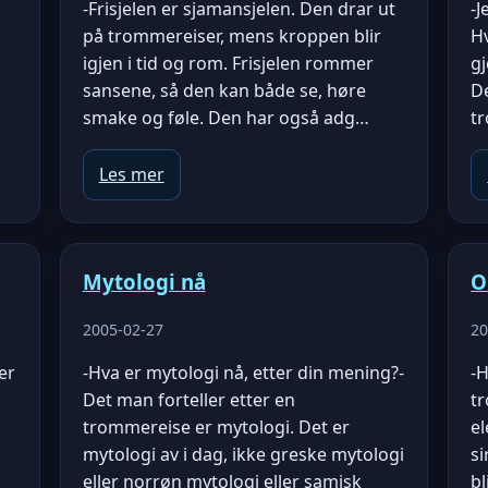
-Frisjelen er sjamansjelen. Den drar ut
-J
på trommereiser, mens kroppen blir
H
igjen i tid og rom. Frisjelen rommer
g
sansene, så den kan både se, høre
De
smake og føle. Den har også adg…
tr
Les mer
Mytologi nå
O
2005-02-27
20
ter
-Hva er mytologi nå, etter din mening?-
-
Det man forteller etter en
tr
trommereise er mytologi. Det er
el
mytologi av i dag, ikke greske mytologi
si
eller norrøn mytologi eller samisk
bl