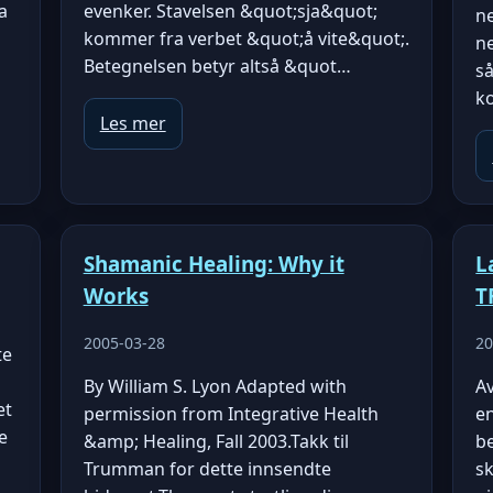
a
evenker. Stavelsen &quot;sja&quot;
ne
kommer fra verbet &quot;å vite&quot;.
ne
Betegnelsen betyr altså &quot…
så
k
Les mer
Shamanic Healing: Why it
L
Works
T
2005-03-28
20
te
By William S. Lyon Adapted with
A
et
permission from Integrative Health
e
e
&amp; Healing, Fall 2003.Takk til
be
Trumman for dette innsendte
s