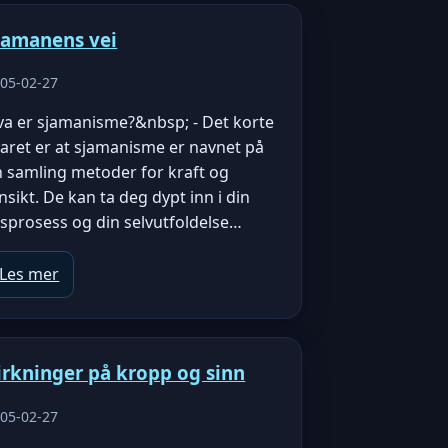
jamanens vei
05-02-27
va er sjamanisme?&nbsp; - Det korte
aret er at sjamanisme er navnet på
n samling metoder for kraft og
nsikt. De kan ta deg dypt inn i din
vsprosess og din selvutfoldelse…
Les mer
irkninger på kropp og sinn
05-02-27