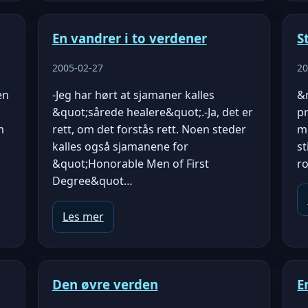
En vandrer i to verdener
S
2005-02-27
20
en
-Jeg har hørt at sjamaner kalles
&
&quot;sårede healere&quot;.-Ja, det er
pr
m
rett, om det forstås rett. Noen steder
m
kalles også sjamanene for
st
&quot;Honorable Men of First
r
Degree&quot…
Les mer
Den øvre verden
E